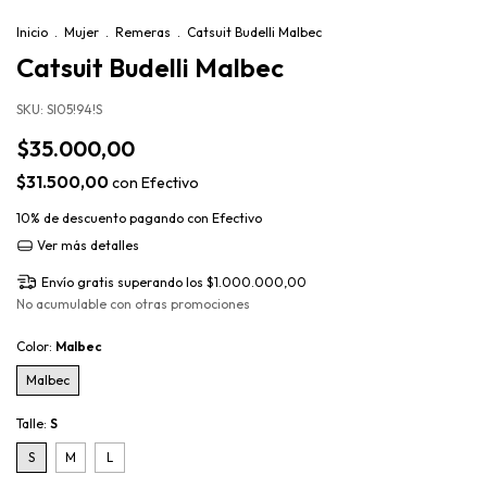
Inicio
.
Mujer
.
Remeras
.
Catsuit Budelli Malbec
Catsuit Budelli Malbec
SKU:
SI05!94!S
$35.000,00
$31.500,00
con
Efectivo
10% de descuento
pagando con Efectivo
Ver más detalles
Envío gratis
superando los
$1.000.000,00
No acumulable con otras promociones
Color:
Malbec
Malbec
Talle:
S
S
M
L