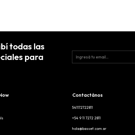
ibí todas las
ciales para
 Now
Contactános
541172722811
ls
+54 9 11 7272 2811
hola@basset.com.ar