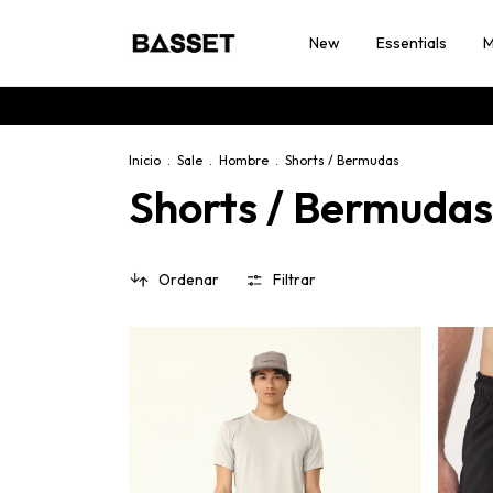
New
Essentials
M
Inicio
.
Sale
.
Hombre
.
Shorts / Bermudas
Shorts / Bermudas
Ordenar
Filtrar