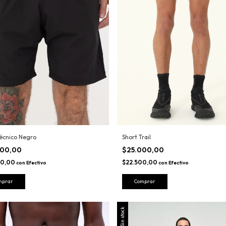
Técnico Negro
Short Trail
000,00
$25.000,00
00,00
$22.500,00
con
Efectivo
con
Efectivo
mprar
Comprar
Sin stock