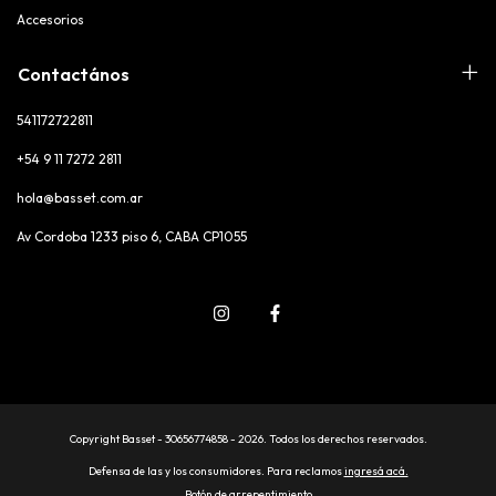
Accesorios
Contactános
541172722811
+54 9 11 7272 2811
hola@basset.com.ar
Av Cordoba 1233 piso 6, CABA CP1055
Copyright Basset - 30656774858 - 2026. Todos los derechos reservados.
Defensa de las y los consumidores. Para reclamos
ingresá acá.
Botón de arrepentimiento