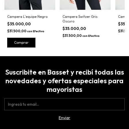
Campera L´equipe Negro
Campera Switzer Gris
Campe
Oscuro
$35.000,00
$35.
$35.000,00
$31.500,00
$31.5
con
Efectivo
$31.500,00
con
Efectivo
Comprar
Suscribite en Basset y recibí todas las
novedades y ofertas especiales para
mayoristas